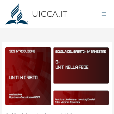
Vai
al
UICCA.IT
contenuto