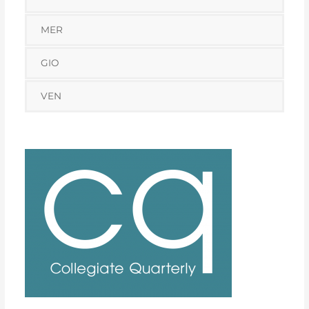
MER
GIO
VEN