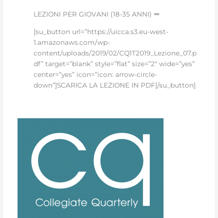
LEZIONI PER GIOVANI (18-35 ANNI)
[su_button url=”https://uicca.s3.eu-west-
1.amazonaws.com/wp-
content/uploads/2019/02/CQ1T2019_Lezione_07.p
df” target=”blank” style=”flat” size=”2″ wide=”yes”
center=”yes” icon=”icon: arrow-circle-
down”]SCARICA LA LEZIONE IN PDF[/su_button]