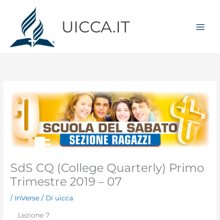
Vai
al
UICCA.IT
contenuto
SdS CQ (College Quarterly) Primo
Trimestre 2019 – 07
/
InVerse
/ Di
uicca
Lezione 7