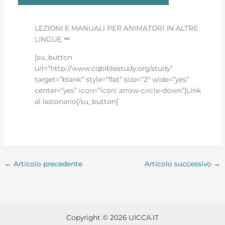
LEZIONI E MANUALI PER ANIMATORI IN ALTRE
LINGUE
[su_button
url=”http://www.cqbiblestudy.org/study”
target=”blank” style=”flat” size=”2″ wide=”yes”
center=”yes” icon=”icon: arrow-circle-down”]Link
al lezionario[/su_button]
←
Articolo precedente
Articolo successivo
→
Copyright © 2026 UICCA.IT